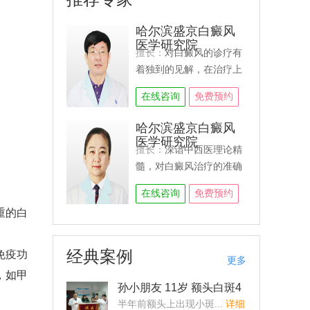
哈尔滨盛京白癜风
医学研究院
擅长：
对白癜风的诊疗有
着独到的见解，在治疗上
利用“中西医结合祛白体
在线咨询
免费预约
系”能够精准的把握白癜风
的各期、各类型临床症
哈尔滨盛京白癜风
状，特别是对原因不明、
医学研究院
擅长：
深谙中西医理论精
大面积白癜风、易复发白
髓，对白癜风治疗的准确
癜风等疑难顽固型白癜风
定性、辩证用药的独特见
有独特的治疗方法。在临
在线咨询
免费预约
解，准确的把握白癜风的
床诊疗中首次提出“分型、
重的白
类型、临床症状，是我国
分类、分期” 治疗，并倡
新生代的白癜风治疗医
导临床禁用急功近利的外
生，至今已成功救治万例
用药等观点，得到了业内
经典案例
免疫功
更多
白癜风患者。...
详细
人士的认可。...
详细
，如甲
孙小朋友 11岁 额头白斑4
个月
半年前额头上出现小斑...
详细