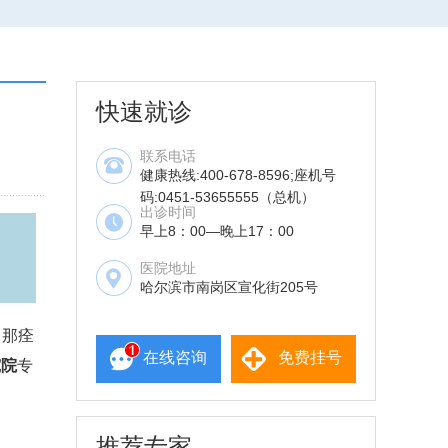
快速就诊
联系电话
健康热线:400-678-8596;座机号
码:0451-53655555（总机）
出诊时间
早上8：00—晚上17：00
医院地址
哈尔滨市南岗区宣化街205号
，那痊
在线咨询
免费挂号
究院
专
推荐专家