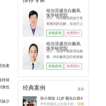
哈尔滨盛京白癜风
医学研究院
擅长：
对白癜风的诊疗有
着独到的见解，在治疗上
利用“中西医结合祛白体
在线咨询
免费预约
系”能够精准的把握白癜风
的各期、各类型临床症
哈尔滨盛京白癜风
状，特别是对原因不明、
医学研究院
擅长：
深谙中西医理论精
大面积白癜风、易复发白
髓，对白癜风治疗的准确
癜风等疑难顽固型白癜风
定性、辩证用药的独特见
有独特的治疗方法。在临
黑色素
在线咨询
免费预约
解，准确的把握白癜风的
床诊疗中首次提出“分型、
类型、临床症状，是我国
分类、分期” 治疗，并倡
新生代的白癜风治疗医
这样就
导临床禁用急功近利的外
生，至今已成功救治万例
用药等观点，得到了业内
经典案例
刺激也
更多
白癜风患者。...
详细
人士的认可。...
详细
孙小朋友 11岁 额头白斑4
旦缺少
个月
半年前额头上出现小斑...
详细