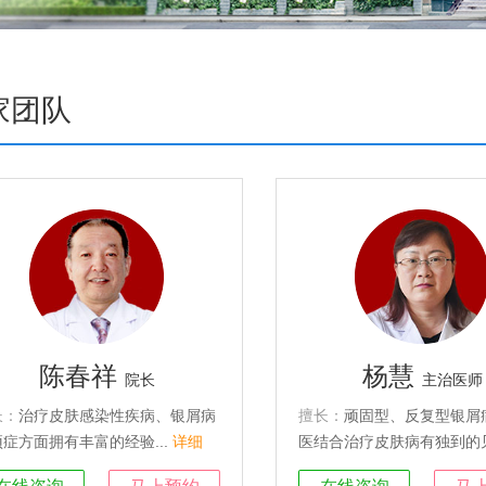
家团队
陈春祥
杨慧
院长
主治医师
长：
治疗皮肤感染性疾病、银屑病
擅长：
顽固型、反复型银屑
症方面拥有丰富的经验...
详细
医结合治疗皮肤病有独到的见
细