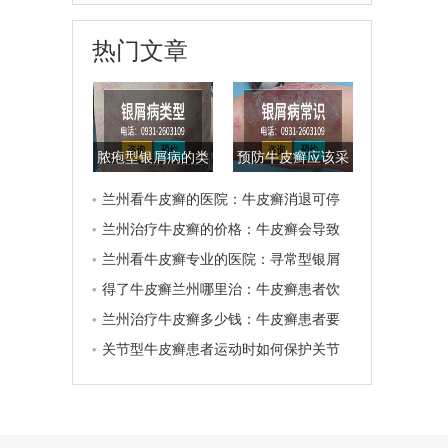
热门文章
脓疱型银屑病的类
预防牛皮癣应该采
型辨析
取哪些措施进行
兰州看牛皮癣的医院：牛皮癣消退可停
药?
兰州治疗牛皮癣的价格：牛皮癣会导致
的危害
兰州看牛皮癣专业的医院：寻常型银屑
病初期容易扩散吗?
得了牛皮癣兰州哪里治：牛皮癣患者饮
食要健康，应该忌口什么食物呢?
兰州治疗牛皮癣多少钱：牛皮癣患者要
避免吃早餐的这3种误区
关节型牛皮癣患者运动时如何保护关节
不受伤害?