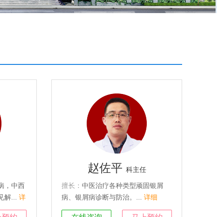
赵佐平
科主任
病，中西
擅长：
中医治疗各种类型顽固银屑
解...
详
病、银屑病诊断与防治。...
详细