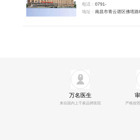
电话：
0791-
88205238;4000120778
地址：
南昌市青云谱区佛塔路8
号
万名医生
来自国内上千家品牌医院
严格按