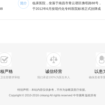
临床医院，坐落于南昌市青云谱区佛塔路88号，
8
于2012年6月按现代化专科医院标准正式挂牌成
立、是江西省多县、区及南昌市医疗保险定点医疗
机构，是江西省 一家专治血管瘤和脉管畸形的医
院。亦是中国华侨公益基金会笑玮儿童血管瘤、胎
记基金在江西省的一家被指定的慈善公益机构。
医院建筑面积7700平方米，医院职工70余
人，医疗技术力量雄厚，临床工作人员30余人，
其中高级职称3人。拥有先进的医疗设备，包括
630mA-DR、进口三维成像彩色B超机、全自动生
审核严格
诚信经营
以患
化分析仪、光动力治疗机、自动麻醉机、高频电极
照卫生部要求审核
我们承诺100%为医生本人
确保患者享
治疗仪、微创介导治疗仪、光子嫩肤机、红宝石激
光治疗仪等设备，这些设备为高效、准确地诊断、
特别声明：本站内容仅供参考，不作为诊断及医疗依据。
治疗提供了强有力的保证。
Copyright © 2010-2016 cnkang All rights reserved 中华康网 版权所有